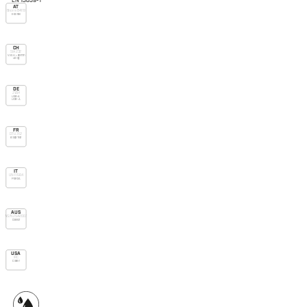
EN 13859-1
AT
Önorm B4119
E-do nsk
CH
SIA 232
V.v.o. H > 90mm
UD (g)
DE
ZVDH
USB-A
UDB-A
FR
DTU 31.2
E1 Sd3 TR2
IT
UNI 11564
P SR2 A
AUS
AS/NZS 4200.1
Class 2
USA
IRC
Class 1