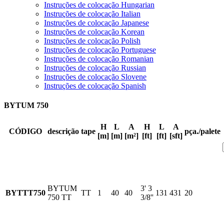
Instruções de colocação Hungarian
Instruções de colocação Italian
Instruções de colocação Japanese
Instruções de colocação Korean
Instruções de colocação Polish
Instruções de colocação Portuguese
Instruções de colocação Romanian
Instruções de colocação Russian
Instruções de colocação Slovene
Instruções de colocação Spanish
BYTUM 750
H
L
A
H
L
A
CÓDIGO
descrição
tape
pça./palete
[m]
[m]
[m²]
[ft]
[ft]
[sft]
BYTUM
3' 3
BYTTT750
TT
1
40
40
131
431
20
750 TT
3/8''