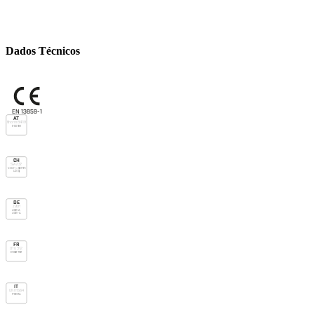
Dados Técnicos
EN 13859-1
AT
Önorm B4119
E-do nsk
CH
SIA 232
V.v.o. H > 90mm
UD (g)
DE
ZVDH
USB-A
UDB-A
FR
DTU 31.2
E1 Sd3 TR2
IT
UNI 11564
P SR2 A