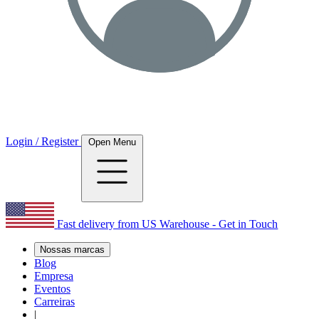
Login / Register
Open Menu
Fast delivery from US Warehouse - Get in Touch
Nossas marcas
Blog
Empresa
Eventos
Carreiras
|