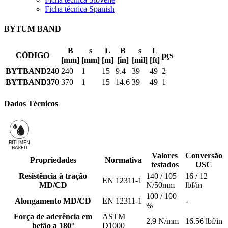
Ficha técnica Spanish
BYTUM BAND
B
s
L
B
s
L
CÓDIGO
pçs
[mm]
[mm]
[m]
[in]
[mil]
[ft]
BYTBAND240
240
1
15
9.4
39
49
2
BYTBAND370
370
1
15
14.6
39
49
1
Dados Técnicos
BITUMEN
B
A
SED
Valores
Conversão
Propriedades
Normativa
testados
USC
Resistência à tração
140 / 105
16 / 12
EN 12311-1
MD/CD
N/50mm
lbf/in
100 / 100
Alongamento MD/CD
EN 12311-1
-
%
Força de aderência em
ASTM
2,9 N/mm
16.56 lbf/in
betão a 180°
D1000