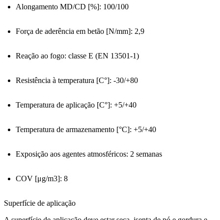
Alongamento MD/CD [%]: 100/100
Força de aderência em betão [N/mm]: 2,9
Reação ao fogo: classe E (EN 13501-1)
Resistência à temperatura [C°]: -30/+80
Temperatura de aplicação [C°]: +5/+40
Temperatura de armazenamento [°C]: +5/+40
Exposição aos agentes atmosféricos: 2 semanas
COV [μg/m3]: 8
Superfície de aplicação
A superfície de aplicação deve estar seca, isenta de pó e gordura e