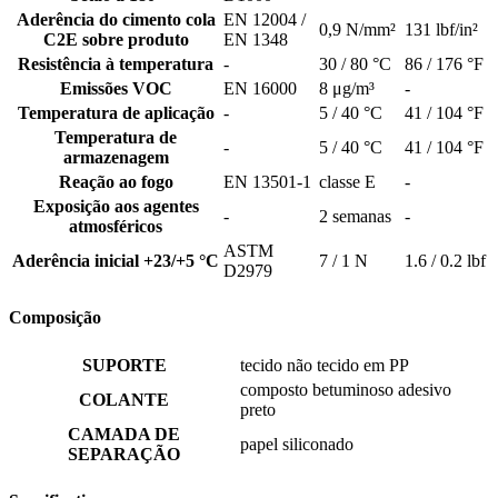
Aderência do cimento cola
EN 12004 /
0,9 N/mm²
131 lbf/in²
C2E sobre produto
EN 1348
Resistência à temperatura
-
30 / 80 °C
86 / 176 °F
Emissões VOC
EN 16000
8 μg/m³
-
Temperatura de aplicação
-
5 / 40 °C
41 / 104 °F
Temperatura de
-
5 / 40 °C
41 / 104 °F
armazenagem
Reação ao fogo
EN 13501-1
classe E
-
Exposição aos agentes
-
2 semanas
-
atmosféricos
ASTM
Aderência inicial +23/+5 °C
7 / 1 N
1.6 / 0.2 lbf
D2979
Composição
SUPORTE
tecido não tecido em PP
composto betuminoso adesivo
COLANTE
preto
CAMADA DE
papel siliconado
SEPARAÇÃO