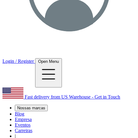
Login / Register
Open Menu
Fast delivery from US Warehouse - Get in Touch
Nossas marcas
Blog
Empresa
Eventos
Carreiras
|