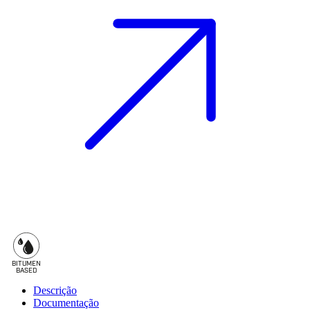
BITUMEN
B
A
SED
Descrição
Documentação