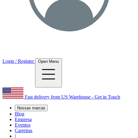
Login / Register
Open Menu
Fast delivery from US Warehouse - Get in Touch
Nossas marcas
Blog
Empresa
Eventos
Carreiras
|