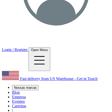
Login / Register
Open Menu
Fast delivery from US Warehouse - Get in Touch
Nossas marcas
Blog
Empresa
Eventos
Carreiras
|