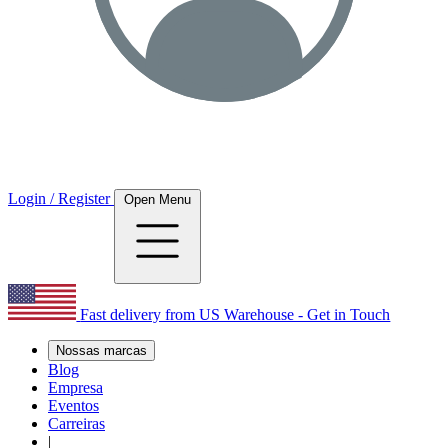
Login / Register
Open Menu
Fast delivery from US Warehouse - Get in Touch
Nossas marcas
Blog
Empresa
Eventos
Carreiras
|