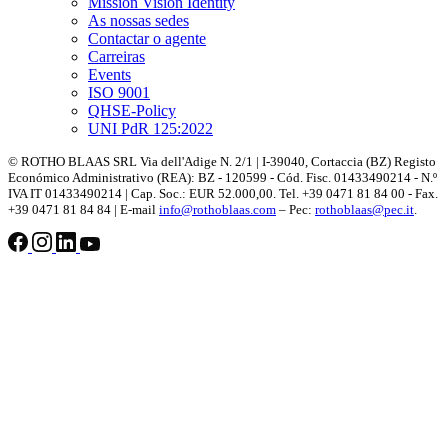
Mission Vision Identity
As nossas sedes
Contactar o agente
Carreiras
Events
ISO 9001
QHSE-Policy
UNI PdR 125:2022
© ROTHO BLAAS SRL Via dell'Adige N. 2/1 | I-39040, Cortaccia (BZ) Registo
Económico Administrativo (REA): BZ - 120599 - Cód. Fisc. 01433490214 - N.º
IVA IT 01433490214 | Cap. Soc.: EUR 52.000,00. Tel. +39 0471 81 84 00 - Fax.
+39 0471 81 84 84 | E-mail
info@rothoblaas.com
– Pec:
rothoblaas@pec.it
.