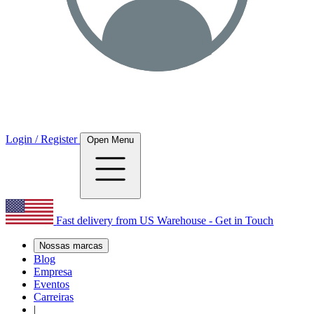
Login / Register
Open Menu
Fast delivery from US Warehouse - Get in Touch
Nossas marcas
Blog
Empresa
Eventos
Carreiras
|