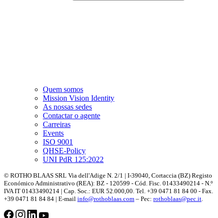
Quem somos
Mission Vision Identity
As nossas sedes
Contactar o agente
Carreiras
Events
ISO 9001
QHSE-Policy
UNI PdR 125:2022
© ROTHO BLAAS SRL Via dell'Adige N. 2/1 | I-39040, Cortaccia (BZ) Registo
Económico Administrativo (REA): BZ - 120599 - Cód. Fisc. 01433490214 - N.º
IVA IT 01433490214 | Cap. Soc.: EUR 52.000,00. Tel. +39 0471 81 84 00 - Fax.
+39 0471 81 84 84 | E-mail
info@rothoblaas.com
– Pec:
rothoblaas@pec.it
.