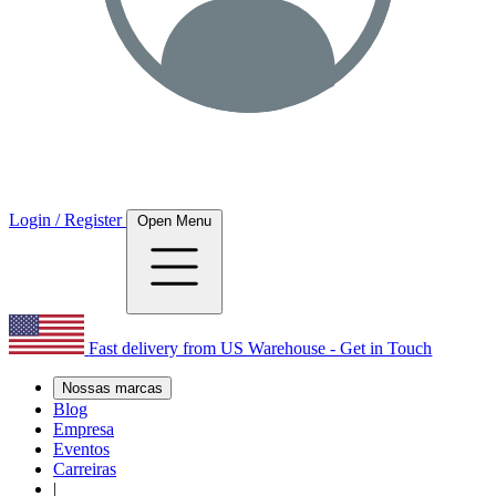
Login / Register
Open Menu
Fast delivery from US Warehouse - Get in Touch
Nossas marcas
Blog
Empresa
Eventos
Carreiras
|