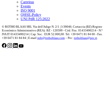
Carreiras
Events
ISO 9001
QHSE-Policy
UNI PdR 125:2022
© ROTHO BLAAS SRL Via dell'Adige N. 2/1 | I-39040, Cortaccia (BZ) Registo
Económico Administrativo (REA): BZ - 120599 - Cód. Fisc. 01433490214 - N.º
IVA IT 01433490214 | Cap. Soc.: EUR 52.000,00. Tel. +39 0471 81 84 00 - Fax.
+39 0471 81 84 84 | E-mail
info@rothoblaas.com
– Pec:
rothoblaas@pec.it
.