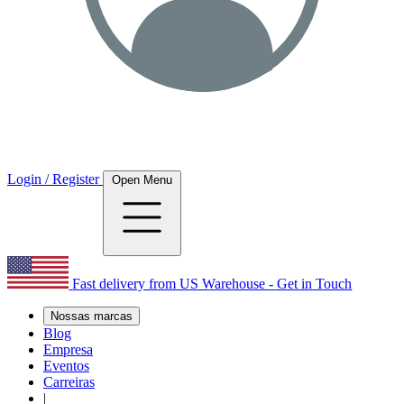
Login / Register
Open Menu
Fast delivery from US Warehouse - Get in Touch
Nossas marcas
Blog
Empresa
Eventos
Carreiras
|