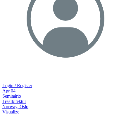
Login / Register
Apr
04
Seminário
Trearkitektur
Norway, Oslo
Visualize