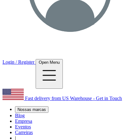
Login / Register
Open Menu
Fast delivery from US Warehouse - Get in Touch
Nossas marcas
Blog
Empresa
Eventos
Carreiras
|