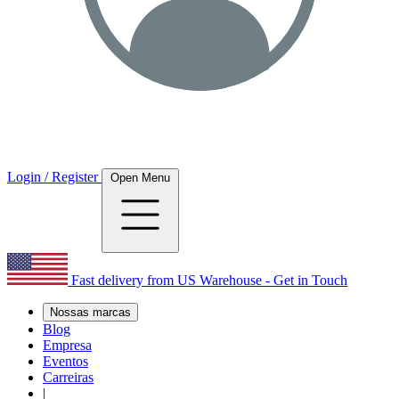
Login / Register
Open Menu
Fast delivery from US Warehouse - Get in Touch
Nossas marcas
Blog
Empresa
Eventos
Carreiras
|