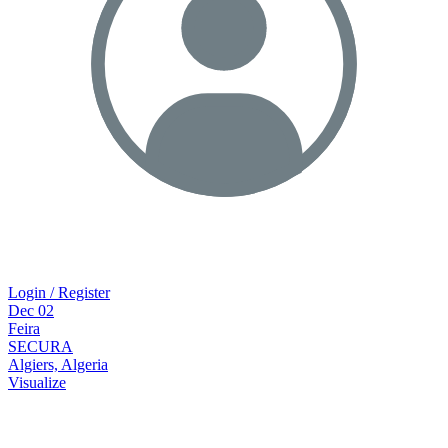
Login / Register
Dec
02
Feira
SECURA
Algiers, Algeria
Visualize