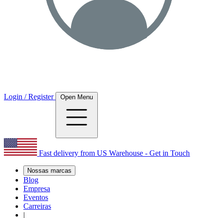
Login / Register
Open Menu
Fast delivery from US Warehouse - Get in Touch
Nossas marcas
Blog
Empresa
Eventos
Carreiras
|