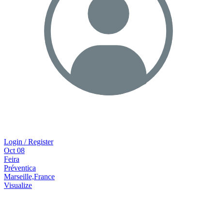
Login / Register
Oct
08
Feira
Préventica
Marseille,France
Visualize