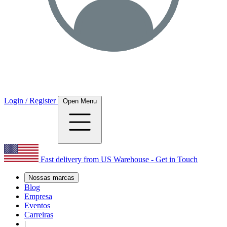
Login / Register
Open Menu
Fast delivery from US Warehouse - Get in Touch
Nossas marcas
Blog
Empresa
Eventos
Carreiras
|