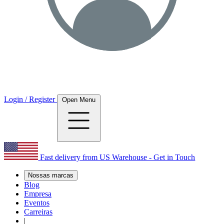
Login / Register
Open Menu
Fast delivery from US Warehouse - Get in Touch
Nossas marcas
Blog
Empresa
Eventos
Carreiras
|