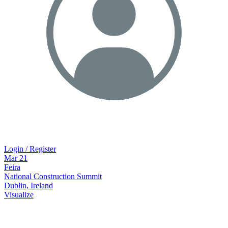
Login / Register
Mar
21
Feira
National Construction Summit
Dublin, Ireland
Visualize