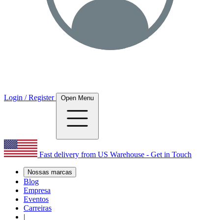
Login / Register
Open Menu
Fast delivery from US Warehouse - Get in Touch
Nossas marcas
Blog
Empresa
Eventos
Carreiras
|