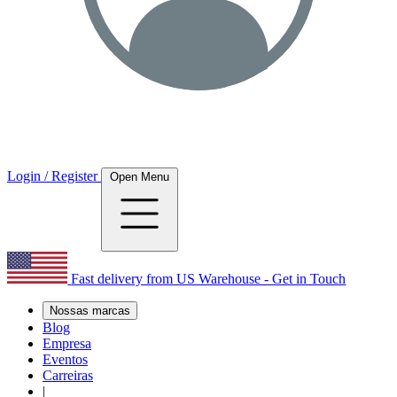
Login / Register
Open Menu
Fast delivery from US Warehouse - Get in Touch
Nossas marcas
Blog
Empresa
Eventos
Carreiras
|