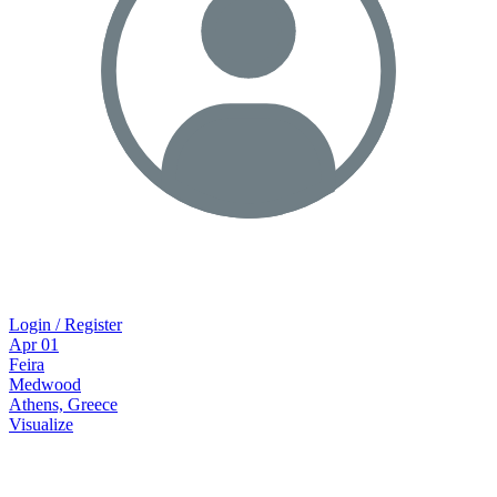
Login / Register
Apr
01
Feira
Medwood
Athens, Greece
Visualize