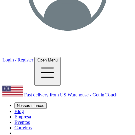
Login / Register
Open Menu
Fast delivery from US Warehouse - Get in Touch
Nossas marcas
Blog
Empresa
Eventos
Carreiras
|