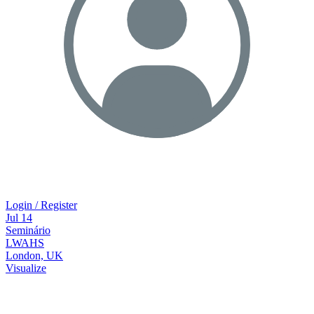
Login / Register
Jul
14
Seminário
LWAHS
London, UK
Visualize