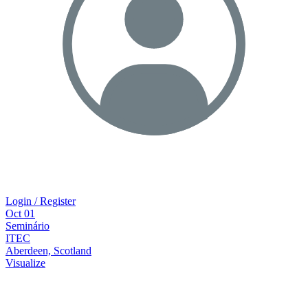
Login / Register
Oct
01
Seminário
ITEC
Aberdeen, Scotland
Visualize