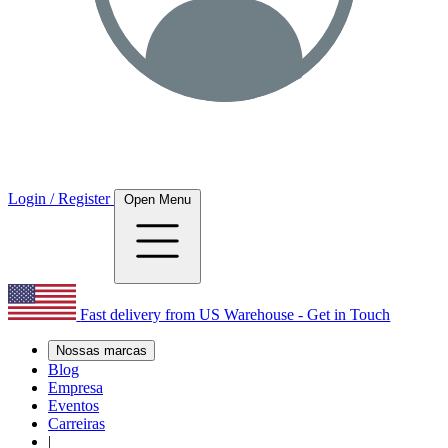
Login / Register
Open Menu
Fast delivery from US Warehouse - Get in Touch
Nossas marcas
Blog
Empresa
Eventos
Carreiras
|