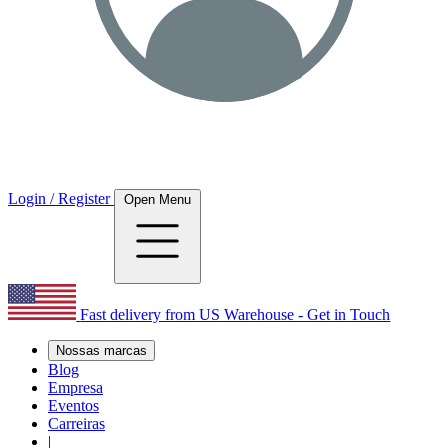
Login / Register
Open Menu
Fast delivery from US Warehouse - Get in Touch
Nossas marcas
Blog
Empresa
Eventos
Carreiras
|