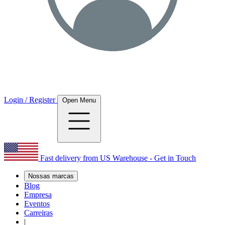
Login / Register
Open Menu
Fast delivery from US Warehouse - Get in Touch
Nossas marcas
Blog
Empresa
Eventos
Carreiras
|