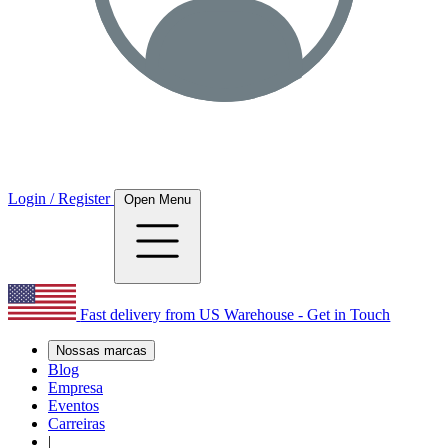
Login / Register
Open Menu
Fast delivery from US Warehouse - Get in Touch
Nossas marcas
Blog
Empresa
Eventos
Carreiras
|