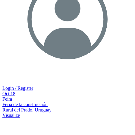
Login / Register
Oct
18
Feira
Feria de la construcción
Rural del Prado, Uruguay
Visualize