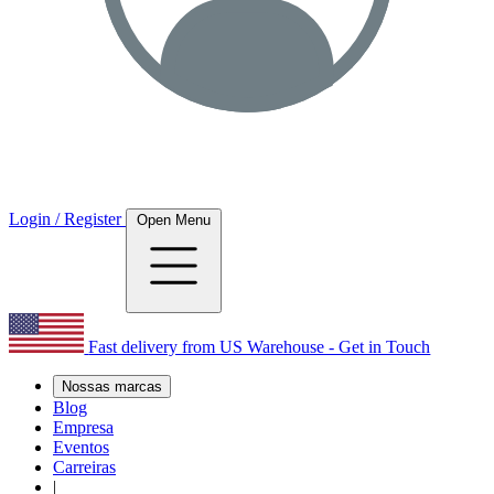
Login / Register
Open Menu
Fast delivery from US Warehouse - Get in Touch
Nossas marcas
Blog
Empresa
Eventos
Carreiras
|