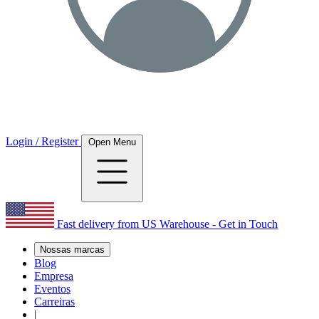
Login / Register
Open Menu
Fast delivery from US Warehouse - Get in Touch
Nossas marcas
Blog
Empresa
Eventos
Carreiras
|