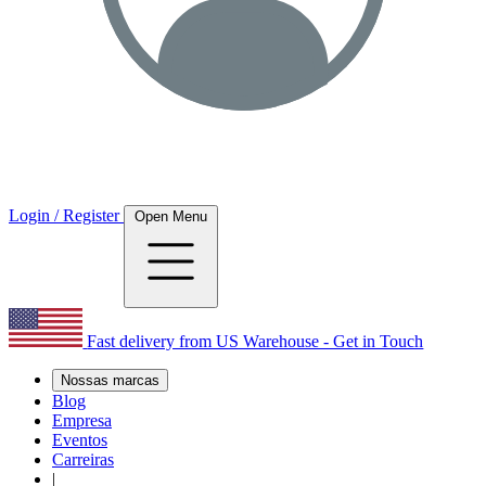
Login / Register
Open Menu
Fast delivery from US Warehouse - Get in Touch
Nossas marcas
Blog
Empresa
Eventos
Carreiras
|