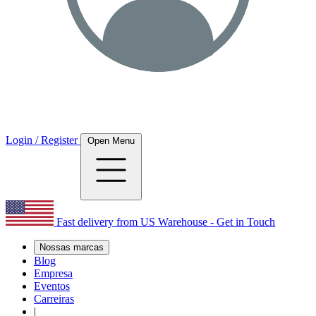
Login / Register
Open Menu
Fast delivery from US Warehouse - Get in Touch
Nossas marcas
Blog
Empresa
Eventos
Carreiras
|