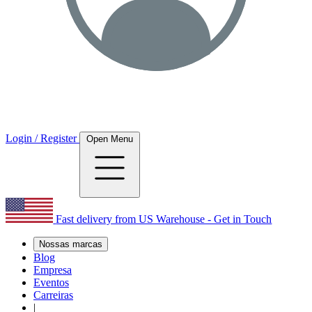
Login / Register
Open Menu
Fast delivery from US Warehouse - Get in Touch
Nossas marcas
Blog
Empresa
Eventos
Carreiras
|