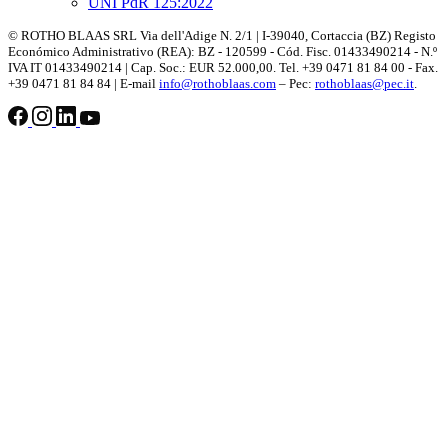
UNI PdR 125:2022
© ROTHO BLAAS SRL Via dell'Adige N. 2/1 | I-39040, Cortaccia (BZ) Registo
Económico Administrativo (REA): BZ - 120599 - Cód. Fisc. 01433490214 - N.º
IVA IT 01433490214 | Cap. Soc.: EUR 52.000,00. Tel. +39 0471 81 84 00 - Fax.
+39 0471 81 84 84 | E-mail
info@rothoblaas.com
– Pec:
rothoblaas@pec.it
.