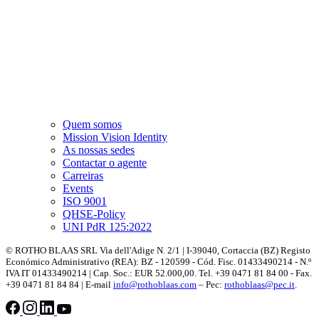
Quem somos
Mission Vision Identity
As nossas sedes
Contactar o agente
Carreiras
Events
ISO 9001
QHSE-Policy
UNI PdR 125:2022
© ROTHO BLAAS SRL Via dell'Adige N. 2/1 | I-39040, Cortaccia (BZ) Registo
Económico Administrativo (REA): BZ - 120599 - Cód. Fisc. 01433490214 - N.º
IVA IT 01433490214 | Cap. Soc.: EUR 52.000,00. Tel. +39 0471 81 84 00 - Fax.
+39 0471 81 84 84 | E-mail
info@rothoblaas.com
– Pec:
rothoblaas@pec.it
.