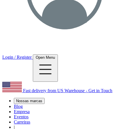
Login / Register
Open Menu
Fast delivery from US Warehouse - Get in Touch
Nossas marcas
Blog
Empresa
Eventos
Carreiras
|