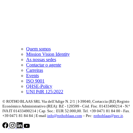
Quem somos
Mission Vision Identity
As nossas sedes
Contactar o agente
Carreiras
Events
ISO 9001
QHSE-Policy
UNI PdR 125:2022
© ROTHO BLAAS SRL Via dell'Adige N. 2/1 | I-39040, Cortaccia (BZ) Registo
Económico Administrativo (REA): BZ - 120599 - Cód. Fisc. 01433490214 - N.º
IVA IT 01433490214 | Cap. Soc.: EUR 52.000,00. Tel. +39 0471 81 84 00 - Fax.
+39 0471 81 84 84 | E-mail
info@rothoblaas.com
– Pec:
rothoblaas@pec.it
.