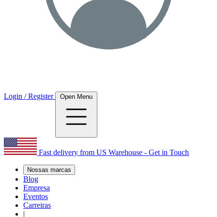
Login / Register
Open Menu
Fast delivery from US Warehouse - Get in Touch
Nossas marcas
Blog
Empresa
Eventos
Carreiras
|