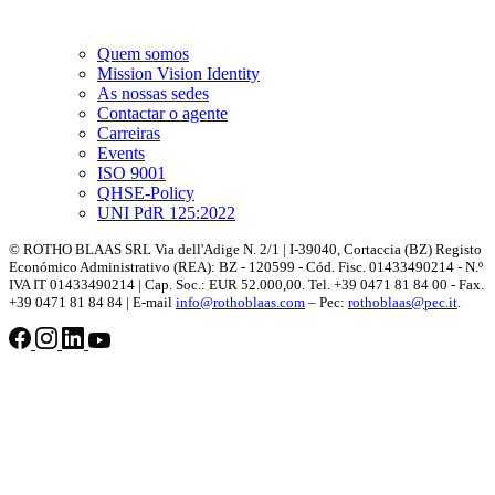
Quem somos
Mission Vision Identity
As nossas sedes
Contactar o agente
Carreiras
Events
ISO 9001
QHSE-Policy
UNI PdR 125:2022
© ROTHO BLAAS SRL Via dell'Adige N. 2/1 | I-39040, Cortaccia (BZ) Registo
Económico Administrativo (REA): BZ - 120599 - Cód. Fisc. 01433490214 - N.º
IVA IT 01433490214 | Cap. Soc.: EUR 52.000,00. Tel. +39 0471 81 84 00 - Fax.
+39 0471 81 84 84 | E-mail
info@rothoblaas.com
– Pec:
rothoblaas@pec.it
.