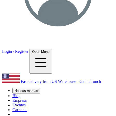
Login / Register
Open Menu
Fast delivery from US Warehouse - Get in Touch
Nossas marcas
Blog
Empresa
Eventos
Carreiras
|