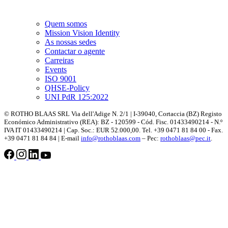
Quem somos
Mission Vision Identity
As nossas sedes
Contactar o agente
Carreiras
Events
ISO 9001
QHSE-Policy
UNI PdR 125:2022
© ROTHO BLAAS SRL Via dell'Adige N. 2/1 | I-39040, Cortaccia (BZ) Registo
Económico Administrativo (REA): BZ - 120599 - Cód. Fisc. 01433490214 - N.º
IVA IT 01433490214 | Cap. Soc.: EUR 52.000,00. Tel. +39 0471 81 84 00 - Fax.
+39 0471 81 84 84 | E-mail
info@rothoblaas.com
– Pec:
rothoblaas@pec.it
.