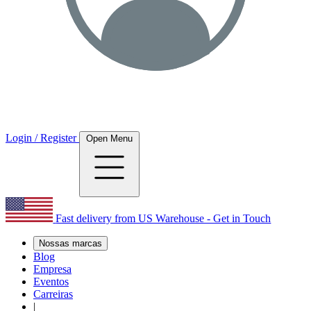
Login / Register
Open Menu
Fast delivery from US Warehouse - Get in Touch
Nossas marcas
Blog
Empresa
Eventos
Carreiras
|