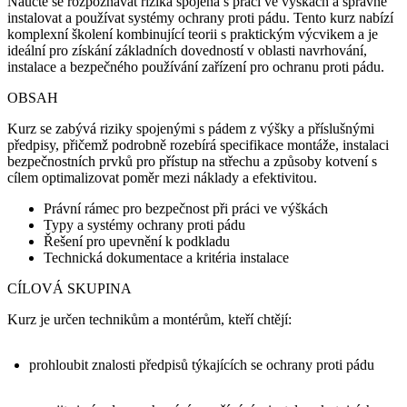
Naučte se rozpoznávat rizika spojená s prací ve výškách a správně
instalovat a používat systémy ochrany proti pádu. Tento kurz nabízí
komplexní školení kombinující teorii s praktickým výcvikem a je
ideální pro získání základních dovedností v oblasti navrhování,
instalace a bezpečného používání zařízení pro ochranu proti pádu.
OBSAH
Kurz se zabývá riziky spojenými s pádem z výšky a příslušnými
předpisy, přičemž podrobně rozebírá specifikace montáže, instalaci
bezpečnostních prvků pro přístup na střechu a způsoby kotvení s
cílem optimalizovat poměr mezi náklady a efektivitou.
Právní rámec pro bezpečnost při práci ve výškách
Typy a systémy ochrany proti pádu
Řešení pro upevnění k podkladu
Technická dokumentace a kritéria instalace
CÍLOVÁ SKUPINA
Kurz je určen technikům a montérům, kteří chtějí:
prohloubit znalosti předpisů týkajících se ochrany proti pádu