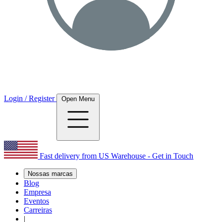
Login / Register
Open Menu
Fast delivery from US Warehouse - Get in Touch
Nossas marcas
Blog
Empresa
Eventos
Carreiras
|