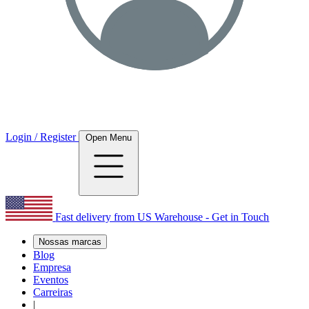
Login / Register
Open Menu
Fast delivery from US Warehouse - Get in Touch
Nossas marcas
Blog
Empresa
Eventos
Carreiras
|