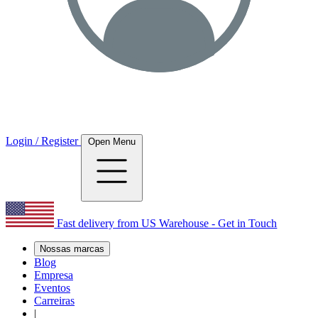
Login / Register
Open Menu
Fast delivery from US Warehouse - Get in Touch
Nossas marcas
Blog
Empresa
Eventos
Carreiras
|