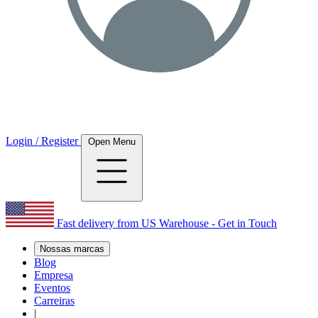
Login / Register
Open Menu
Fast delivery from US Warehouse - Get in Touch
Nossas marcas
Blog
Empresa
Eventos
Carreiras
|