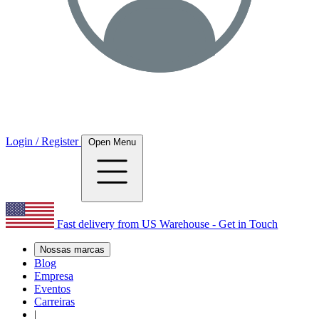
Login / Register
Open Menu
Fast delivery from US Warehouse - Get in Touch
Nossas marcas
Blog
Empresa
Eventos
Carreiras
|