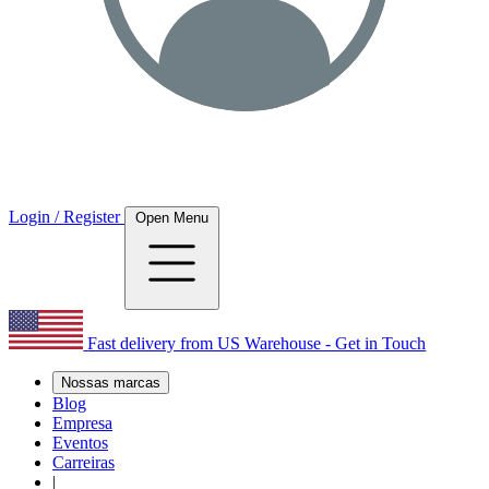
Login / Register
Open Menu
Fast delivery from US Warehouse - Get in Touch
Nossas marcas
Blog
Empresa
Eventos
Carreiras
|