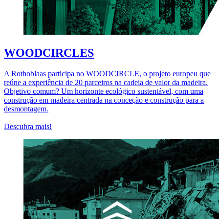
WOODCIRCLES
A Rothoblaas participa no WOODCIRCLE, o projeto europeu que
reúne a experiência de 20 parceiros na cadeia de valor da madeira.
Objetivo comum? Um horizonte ecológico sustentável, com uma
construção em madeira centrada na conceção e construção para a
desmontagem.
Descubra mais!