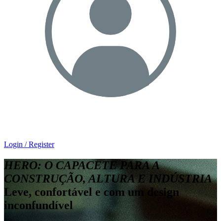
Login / Register
HERO: O CAPACETE PARA A
CONSTRUÇÃO, ALTURA E INDÚSTRIA
Leve, confortável e com um design
inconfundível