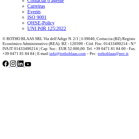
Contactar o agente
Carreiras
Events
ISO 9001
QHSE-Policy
UNI PdR 125:2022
© ROTHO BLAAS SRL Via dell'Adige N. 2/1 | I-39040, Cortaccia (BZ) Registo
Económico Administrativo (REA): BZ - 120599 - Cód. Fisc. 01433490214 - N.º
IVA IT 01433490214 | Cap. Soc.: EUR 52.000,00. Tel. +39 0471 81 84 00 - Fax.
+39 0471 81 84 84 | E-mail
info@rothoblaas.com
– Pec:
rothoblaas@pec.it
.