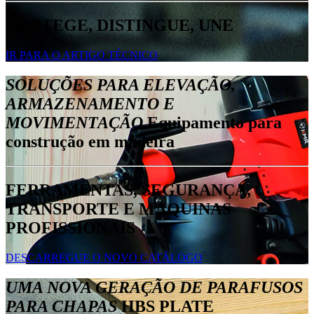
PROTEGE, DISTINGUE, UNE
IR PARA O ARTIGO TÉCNICO
SOLUÇÕES PARA ELEVAÇÃO,
ARMAZENAMENTO E
MOVIMENTAÇÃO
Equipamento para
construção em madeira
FERRAMENTAS, SEGURANÇA,
TRANSPORTE E MÁQUINAS
PROFISSIONAIS
DESCARREGUE O NOVO CATÁLOGO
UMA NOVA GERAÇÃO DE PARAFUSOS
PARA CHAPAS
HBS PLATE